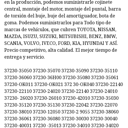
en la producción, podemos suministrarle cojinete
central, montaje del motor, montaje del puntal, barra
de torsión del buje, buje del amortiguador, bota de
goma. Podemos suministrarlos para Todo tipo de
marcas de vehículos, que cubren TOYOTA, NISSAN,
MAZDA, ISUZU, SUZUKI, MITSUBISHI, BENZ, BMW,
SCANIA, VOLVO, IVECO, FORD, KIA, HYUNDAI Y ASÍ.
Precio competitivo, alta calidad. El mejor tiempo de
entrega y servicio.
37230-35050 37230-35070 37230-35090 37230-35110
37230-36060 37230-36H00 37230-35080 37230-35061
37230-OK011 37230-OK021 372 30-OK040 37230-22140
37230-22110 37230-24020 37230-22140 37230-24010
37230- 26020 37230-26010 37230-42010 37230-35030
37230-35120 37230-35130 37230-22042 37230-22070
37230-38010 37230-12050 37230-2 9055 37230-38060
37230-36061 37230-36080 37230-30030 37230-30040
37230-40031 37230 -35013 37230-34010 37230-34020