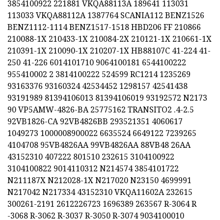
3854100922 221881 VKQA88113A 189641 113031
113033 VKQA88112A 1387764 SCANIA112 BENZ1526
BENZ1112-1114 BENZ1517-1518 HBD206 FF 210866
210088-1X 210433-1X 210084-2X 210121-1X 210661-1X
210391-1X 210090-1X 210207-1X HB88107C 41-224 41-
250 41-226 6014101710 9064100181 6544100222
955410002 2 3814100222 524599 RC1214 1235269
93163376 93160324 42534452 1298157 42541438
93191989 81394106013 81394106019 93192572 N2173
90 VP5AMW-4826-BA 25775162 TRANSITO2 .4-2.5
92VB1826-CA 92VB4826BB 293521351 4060617
1049273 1000008900022 6635524 6649122 7239265
4104708 95VB4826AA 99VB4826AA 88VB48 26AA
43152310 407222 801510 232615 3104100922
3104100822 9014110312 N214574 3854101722
N211187X N212028-1X N217020 N23150 4699991
N217042 N217334 43152310 VKQA11602A 232615
300261-2191 2612226723 1696389 263567 R-3064 R
-3068 R-3062 R-3037 R-3050 R-3074 9034100010