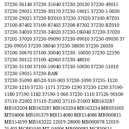
37230-36140 37230-35040 37230-20130 37230-49015
37230-29015 37230-30170 37230-59015 37230-5 0030
37230-29025 37230-BZ010 37230-37020 37100-87Z01
37100-87402 37100-87403 37208-87302 37230-BZ010
37230-34010 37230-34020 37230-OK040 37230-37020
37201-37020 37230-09090 37230-09010 37230-09030 37
230-09050 37230-38040 37230-38030 37230-26030
37100-30670 37100-30040 37230- 50030 37230-22190
37230-30152 37100-42060 37230-48010
37230-35100 37100-50040 37230-50030 37230-51010
37230-59015 37230-BAN
37230-35090 40520-S10-003 37230-1090 37235-1120
37230-1210 37235-1171 37230-1290 37230-1230 37590-
1180 37590-1182 37590-1 060 37230-1110 37526-90100
37510-Z2002 37510-Z5002 37510-Z5003 MB563287
MB563204 MB563287 MB563204 MB563234 MB031601
MT04006 MB505379 MB154080 MB154086 MB000815
MB154199 MB563222 12019-28000 MB000078 12019-
25403 MC881040 MT-04006 MB000083 MC830615