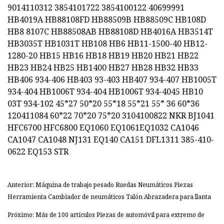
9014110312 3854101722 3854100122 40699991
HB4019A HB88108FD HB88509B HB88509C HB108D
HB8 8107C HB88508AB HB88108D HB4016A HB3514T
HB3035T HB1031T HB108 HB6 HB11-1500-40 HB12-
1280-20 HB15 HB16 HB18 HB19 HB20 HB21 HB22
HB23 HB24 HB25 HB1400 HB27 HB28 HB32 HB33
HB406 934-406 HB403 93-403 HB407 934-407 HB1005T
934-404 HB1006T 934-404 HB1006T 934-4045 HB10
03T 934-102 45*27 50*20 55*18 55*21 55* 36 60*36
120411084 60*22 70*20 75*20 3104100822 NKR BJ1041
HFC6700 HFC6800 EQ1060 EQ1061EQ1032 CA1046
CA1047 CA1048 NJ131 EQ140 CA151 DFL1311 385-410-
0622 EQ153 STR
Anterior: Máquina de trabajo pesado Ruedas Neumáticos Piezas
Herramienta Cambiador de neumáticos Talón Abrazadera para llanta
Próximo: Más de 100 artículos Piezas de automóvil para extremo de