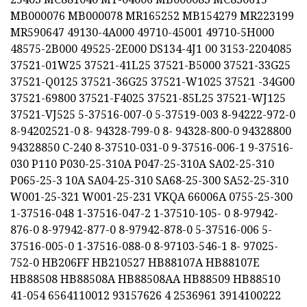
MB000076 MB000078 MR165252 MB154279 MR223199
MR590647 49130-4A000 49710-45001 49710-5H000
48575-2B000 49525-2E000 DS134-4J1 00 3153-2204085
37521-01W25 37521-41L25 37521-B5000 37521-33G25
37521-Q0125 37521-36G25 37521-W1025 37521 -34G00
37521-69800 37521-F4025 37521-85L25 37521-WJ125
37521-VJ525 5-37516-007-0 5-37519-003 8-94222-972-0
8-94202521-0 8- 94328-799-0 8- 94328-800-0 94328800
94328850 C-240 8-37510-031-0 9-37516-006-1 9-37516-
030 P110 P030-25-310A P047-25-310A SA02-25-310
P065-25-3 10A SA04-25-310 SA68-25-300 SA52-25-310
W001-25-321 W001-25-231 VKQA 66006A 0755-25-300
1-37516-048 1-37516-047-2 1-37510-105- 0 8-97942-
876-0 8-97942-877-0 8-97942-878-0 5-37516-006 5-
37516-005-0 1-37516-088-0 8-97103-546-1 8- 97025-
752-0 HB206FF HB210527 HB88107A HB88107E
HB88508 HB88508A HB88508AA HB88509 HB88510
41-054 6564110012 93157626 4 2536961 3914100222