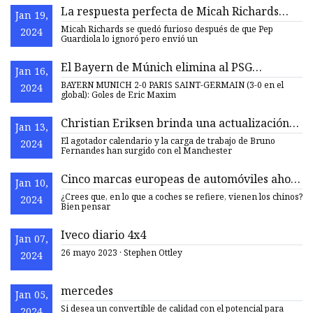
La respuesta perfecta de Micah Richards
Jan 19,
después de que Pep Guardiola lo ignore pero
Micah Richards se quedó furioso después de que Pep
2024
no a Thierry Henry
Guardiola lo ignoró pero envió un
El Bayern de Múnich elimina al PSG
Jan 16,
mientras Lionel Messi y Kylian Mbappé
BAYERN MUNICH 2-0 PARIS SAINT-GERMAIN (3-0 en el
2024
luchan
global): Goles de Eric Maxim
Christian Eriksen brinda una actualización
Jan 13,
crucial sobre lesiones a medida que surge la
El agotador calendario y la carga de trabajo de Bruno
2024
alarmante carga de trabajo de Bruno
Fernandes han surgido con el Manchester
Fernandes
Cinco marcas europeas de automóviles ahora
Jan 10,
son propiedad de empresas chinas
¿Crees que, en lo que a coches se refiere, vienen los chinos?
2024
Bien pensar
Iveco diario 4x4
Jan 07,
26 mayo 2023 · Stephen Ottley
2024
mercedes
Jan 05,
Si desea un convertible de calidad con el potencial para
2024