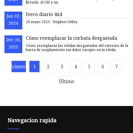
llevarlo, el OH y un
Iveco diario 4x4
Jan 02,
26 mayo 2023 · Stephen Ottley
2024
Cómo reemplazar la corbata desgastada
Dec 30,
Cómo reemplazar las rótulas desgastadas del extremo de la
2023
barra de acoplamiento sin dolor, excepto en la rótula
Primero
1
2
3
4
5
6
7
Último
Navegacion rapida