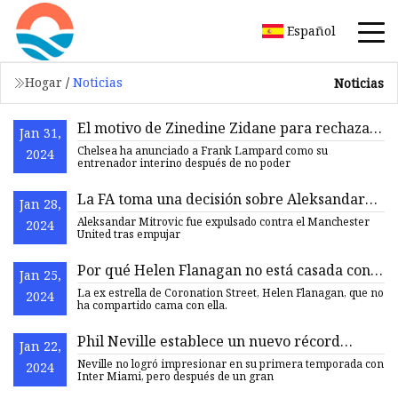
Español
Hogar
/
Noticias
Noticias
El motivo de Zinedine Zidane para rechazar
Jan 31,
al Chelsea queda claro con el regreso de
Chelsea ha anunciado a Frank Lampard como su
2024
Frank Lampard
entrenador interino después de no poder
La FA toma una decisión sobre Aleksandar
Jan 28,
Mitrovic después del empujón del árbitro y
Aleksandar Mitrovic fue expulsado contra el Manchester
2024
la tarjeta roja en el estallido de Man Utd
United tras empujar
Por qué Helen Flanagan no está casada con
Jan 25,
Scott Sinclair y por qué vivían a kilómetros
La ex estrella de Coronation Street, Helen Flanagan, que no
2024
de distancia
ha compartido cama con ella.
Phil Neville establece un nuevo récord
Jan 22,
cuando Inter Miami completa un notable
Neville no logró impresionar en su primera temporada con
2024
cambio en la MLS
Inter Miami, pero después de un gran